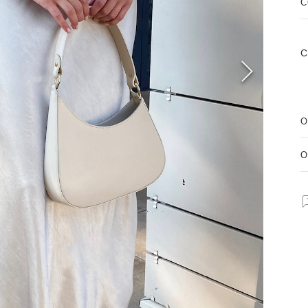
C
С
О