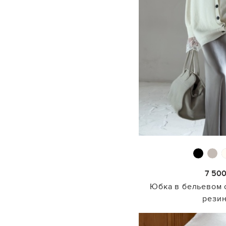
7 50
Юбка в бельевом 
рези