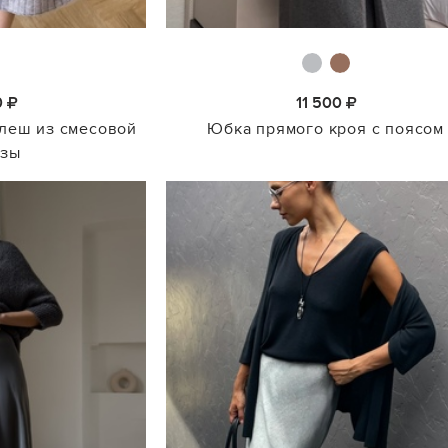
0
11 500
клеш из смесовой
Юбка прямого кроя с поясом
озы