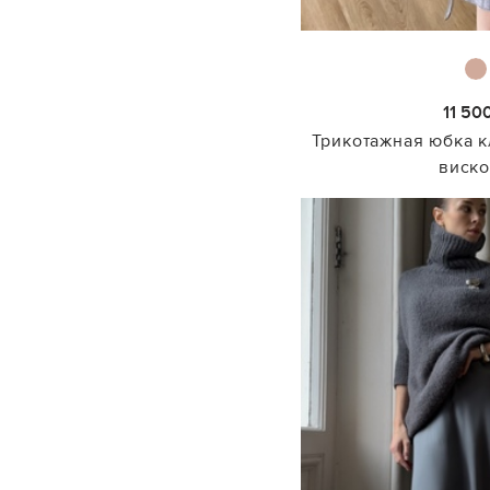
11 50
Трикотажная юбка 
виск