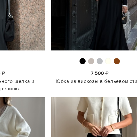
0
7 500
ьного шелка и
Юбка из вискозы в бельевом ст
 резинке