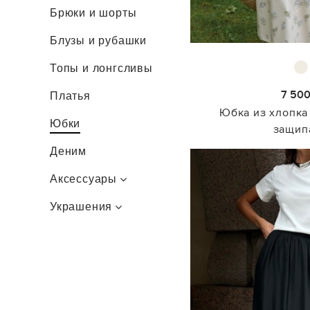
Брюки и шорты
Брюки и шорты
Блузы и рубашки
Блузы и рубашки
Футболки и топы
Топы и лонгсливы
Платья
7 50
Платья
Юбка из хлопка 
Юбки
Юбки
защип
Деним
Деним
Аксессуары
Аксессуары
Обувь
Украшения
Сумки
Манишки и
Колье и цепи
манжеты
Серьги
Ремни
Кольца
Солнцезащитные