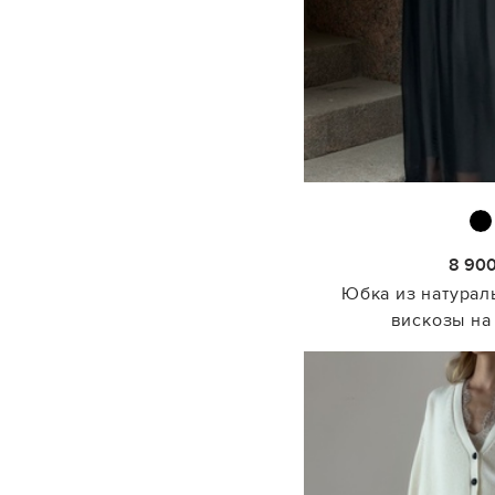
Браслеты
очки
Броши
Для волос
Перчатки и шапки
8 90
Юбка из натурал
вискозы на