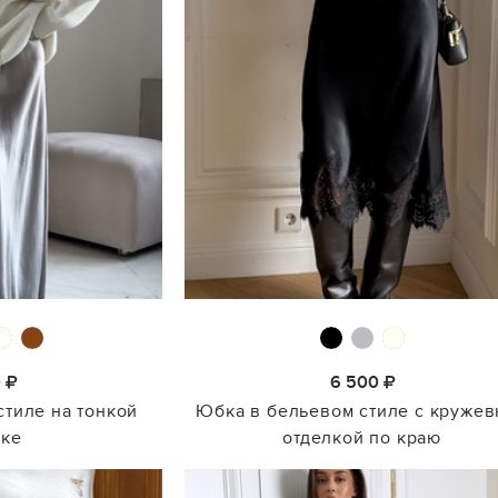
0
6 500
стиле на тонкой
Юбка в бельевом стиле с кружев
нке
отделкой по краю