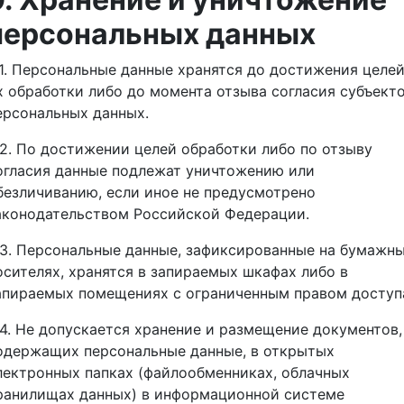
персональных данных
.1. Персональные данные хранятся до достижения целе
х обработки либо до момента отзыва согласия субъект
ерсональных данных.
.2. По достижении целей обработки либо по отзыву
огласия данные подлежат уничтожению или
безличиванию, если иное не предусмотрено
аконодательством Российской Федерации.
.3. Персональные данные, зафиксированные на бумажн
осителях, хранятся в запираемых шкафах либо в
апираемых помещениях с ограниченным правом доступ
.4. Не допускается хранение и размещение документов,
одержащих персональные данные, в открытых
лектронных папках (файлообменниках, облачных
ранилищах данных) в информационной системе