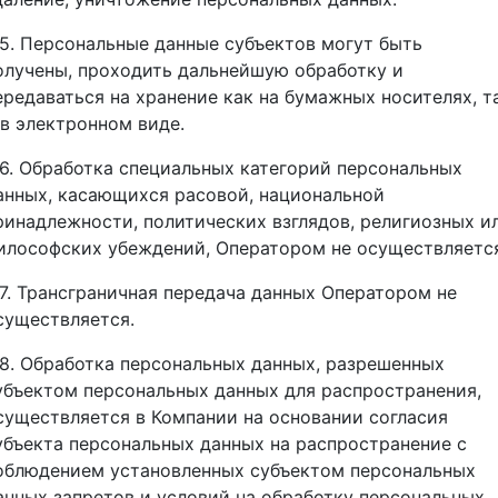
.5. Персональные данные субъектов могут быть
олучены, проходить дальнейшую обработку и
ередаваться на хранение как на бумажных носителях, т
 в электронном виде.
.6. Обработка специальных категорий персональных
анных, касающихся расовой, национальной
ринадлежности, политических взглядов, религиозных и
илософских убеждений, Оператором не осуществляется
.7. Трансграничная передача данных Оператором не
существляется.
.8. Обработка персональных данных, разрешенных
убъектом персональных данных для распространения,
существляется в Компании на основании согласия
убъекта персональных данных на распространение с
облюдением установленных субъектом персональных
анных запретов и условий на обработку персональных