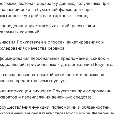
рограмм, включая обработку данных, полученных при
аполнении анкет в бумажной форме или через
лектронные устройства в торговых точках;
 проведения маркетинговых акций, рассылок и
екламных кампаний;
 участия Покупателей в опросах, анкетированиях и
сследованиях качества сервиса;
 формирования персональных предложений, скидок и
оздравлений, приуроченных к дате рождения Покупател
 анализа пользовательской активности и повышения
ачества предоставляемых услуг;
 идентификации личности Покупателя при оформлении
озвратов и перечисления денежных средств;
 осуществления функций, полномочий и обязанностей,
озложенных законодательством Российской Федераци