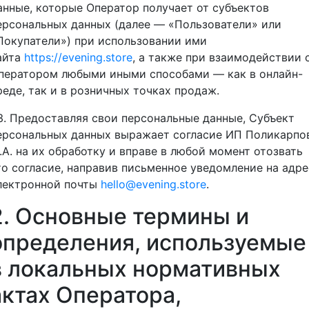
анные, которые Оператор получает от субъектов
ерсональных данных (далее — «Пользователи» или
Покупатели») при использовании ими
айта
https://evening.store
, а также при взаимодействии 
ператором любыми иными способами — как в онлайн-
реде, так и в розничных точках продаж.
.3. Предоставляя свои персональные данные, Субъект
ерсональных данных выражает согласие ИП Поликарпо
.А. на их обработку и вправе в любой момент отозвать
то согласие, направив письменное уведомление на адре
лектронной почты
hello@evening.store
.
2. Основные термины и
определения, используемые
в локальных нормативных
актах Оператора,