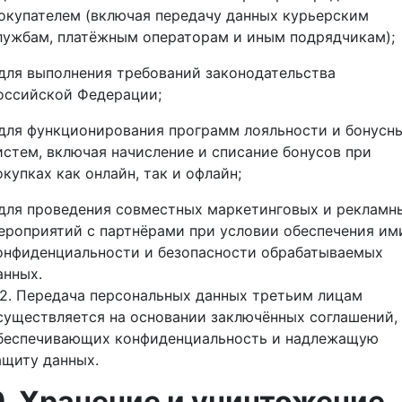
окупателем (включая передачу данных курьерским
лужбам, платёжным операторам и иным подрядчикам);
 для выполнения требований законодательства
оссийской Федерации;
 для функционирования программ лояльности и бонусн
истем, включая начисление и списание бонусов при
окупках как онлайн, так и офлайн;
 для проведения совместных маркетинговых и рекламн
ероприятий с партнёрами при условии обеспечения им
онфиденциальности и безопасности обрабатываемых
анных.
.2. Передача персональных данных третьим лицам
существляется на основании заключённых соглашений,
беспечивающих конфиденциальность и надлежащую
ащиту данных.
9. Хранение и уничтожение