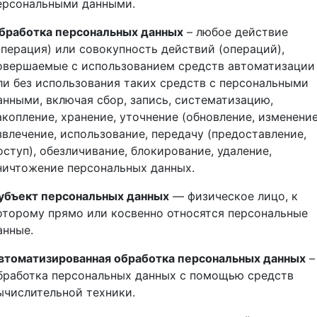
ерсональными данными.
бработка персональных данных
– любое действие
операция) или совокупность действий (операций),
овершаемые с использованием средств автоматизации
ли без использования таких средств с персональными
анными, включая сбор, запись, систематизацию,
акопление, хранение, уточнение (обновление, изменение
звлечение, использование, передачу (предоставление,
оступ), обезличивание, блокирование, удаление,
ничтожение персональных данных.
убъект персональных данных
— физическое лицо, к
оторому прямо или косвенно относятся персональные
анные.
втоматизированная обработка персональных данных
–
бработка персональных данных с помощью средств
ычислительной техники.