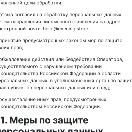
аявленной цели обработки;
 отзыв согласия на обработку персональных данных
утём направления письменного заявления на адрес
лектронной почты hello@evening.store.;
 принятие предусмотренных законом мер по защите
воих прав;
 обжалование действия или бездействия Оператора,
существляемого с нарушением требований
аконодательства Российской Федерации в области
ерсональных данных, в уполномоченный орган по защи
рав субъектов персональных данных или в суд;
 осуществление иных прав, предусмотренных
аконодательством Российской Федерации.
11. Меры по защите
персональных данных