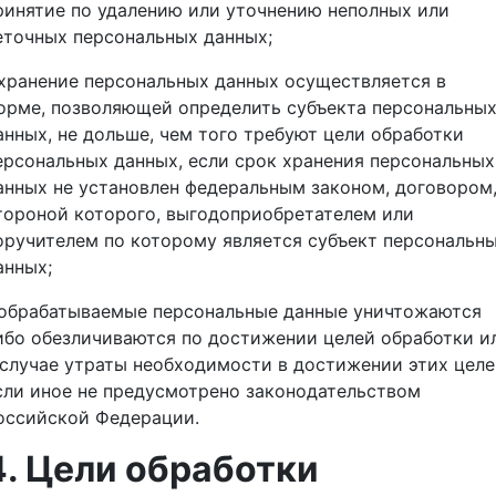
ринятие по удалению или уточнению неполных или
еточных персональных данных;
 хранение персональных данных осуществляется в
орме, позволяющей определить субъекта персональны
анных, не дольше, чем того требуют цели обработки
ерсональных данных, если срок хранения персональных
анных не установлен федеральным законом, договором
тороной которого, выгодоприобретателем или
оручителем по которому является субъект персональн
анных;
 обрабатываемые персональные данные уничтожаются
ибо обезличиваются по достижении целей обработки и
 случае утраты необходимости в достижении этих целе
сли иное не предусмотрено законодательством
оссийской Федерации.
4. Цели обработки