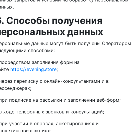
анных.
6. Способы получения
персональных данных
ерсональные данные могут быть получены Оператором
ледующими способами:
 посредством заполнения форм на
айте
https://evening.store
;
 через переписку с онлайн-консультантами и в
ессенджерах;
 при подписке на рассылки и заполнении веб-форм;
 в ходе телефонных звонков и консультаций;
 при участии в опросах, анкетированиях и
аркетинговых акциях;