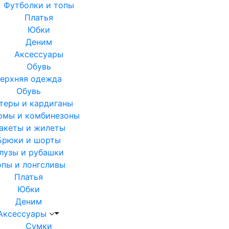
Футболки и топы
Платья
Юбки
Деним
Аксессуары
Обувь
ерхняя одежда
Обувь
теры и кардиганы
юмы и комбинезоны
акеты и жилеты
Брюки и шорты
лузы и рубашки
опы и лонгсливы
Платья
Юбки
Деним
Аксессуары
Сумки