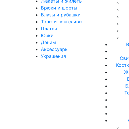
Жакеты и жилеты
Брюки и шорты
Блузы и рубашки
Топы и лонгсливы
Платья
Юбки
Деним
В
Аксессуары
Украшения
Сви
Кост
Ж
Б
Т