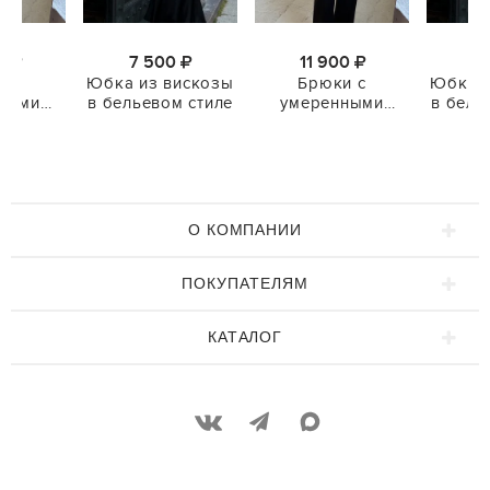
00
7 500
11 900
7
и с
Юбка из вискозы
Брюки с
Юбка и
ными
в бельевом стиле
умеренными
в бель
ами
защипами
О КОМПАНИИ
ПОКУПАТЕЛЯМ
КАТАЛОГ