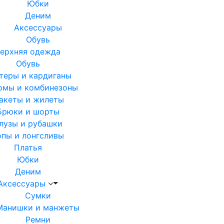
Юбки
Деним
Аксессуары
Обувь
ерхняя одежда
Обувь
теры и кардиганы
юмы и комбинезоны
акеты и жилеты
Брюки и шорты
лузы и рубашки
опы и лонгсливы
Платья
Юбки
Деним
Аксессуары
Сумки
Манишки и манжеты
Ремни