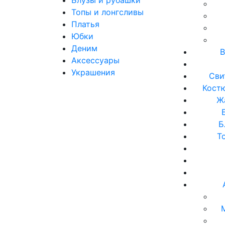
Топы и лонгсливы
Платья
Юбки
Деним
В
Аксессуары
Украшения
Сви
Кост
Ж
Б
Т