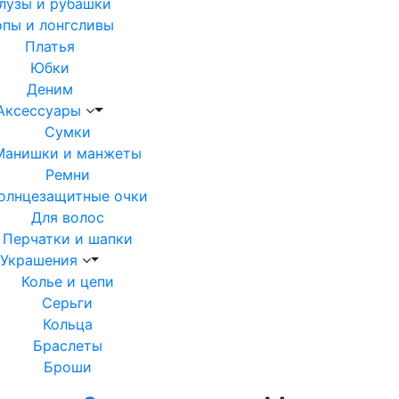
лузы и рубашки
опы и лонгсливы
Платья
Юбки
Деним
Аксессуары
Сумки
Манишки и манжеты
Ремни
олнцезащитные очки
Для волос
Перчатки и шапки
Украшения
Колье и цепи
Серьги
Кольца
Браслеты
Броши