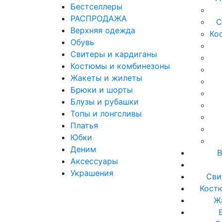
Бестселлеры
РАСПРОДАЖА
С
Верхняя одежда
Ко
Обувь
Свитеры и кардиганы
Костюмы и комбинезоны
Жакеты и жилеты
Брюки и шорты
Блузы и рубашки
Топы и лонгсливы
Платья
Юбки
Деним
В
Аксессуары
Украшения
Сви
Кост
Ж