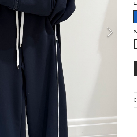
Ц
Р
C