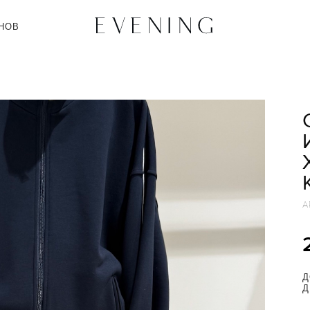
НОВ
А
Д
Д