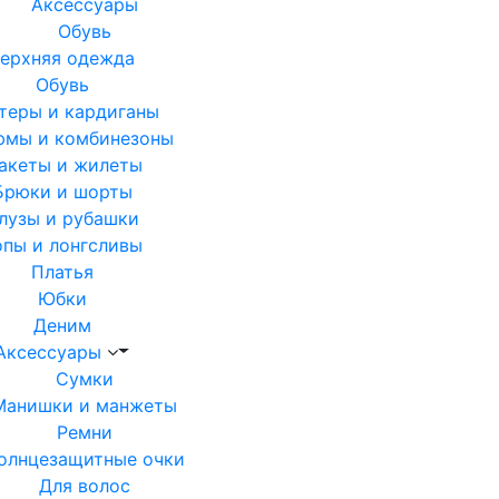
Аксессуары
Обувь
ерхняя одежда
Обувь
теры и кардиганы
юмы и комбинезоны
акеты и жилеты
Брюки и шорты
лузы и рубашки
опы и лонгсливы
Платья
Юбки
Деним
Аксессуары
Сумки
Манишки и манжеты
Ремни
олнцезащитные очки
Для волос