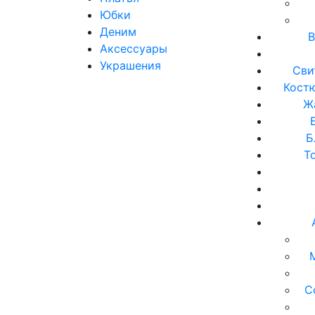
Юбки
Деним
В
Аксессуары
Украшения
Сви
Кост
Ж
Б
Т
С