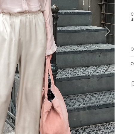
С
d
О