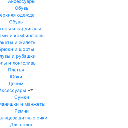
Аксессуары
Обувь
ерхняя одежда
Обувь
теры и кардиганы
юмы и комбинезоны
акеты и жилеты
Брюки и шорты
лузы и рубашки
опы и лонгсливы
Платья
Юбки
Деним
Аксессуары
Сумки
Манишки и манжеты
Ремни
олнцезащитные очки
Для волос