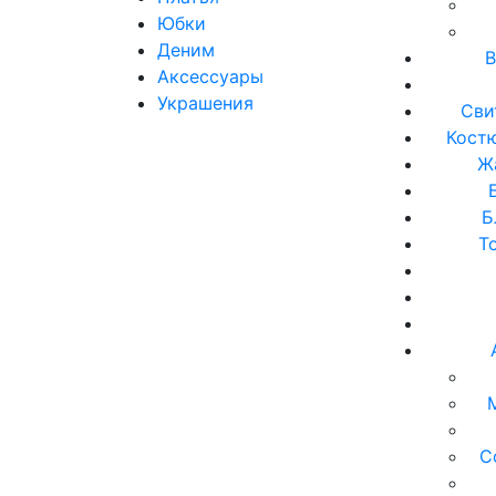
Юбки
Деним
В
Аксессуары
Украшения
Сви
Кост
Ж
Б
Т
С