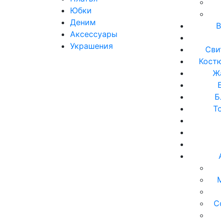
Юбки
Деним
В
Аксессуары
Украшения
Сви
Кост
Ж
Б
Т
С