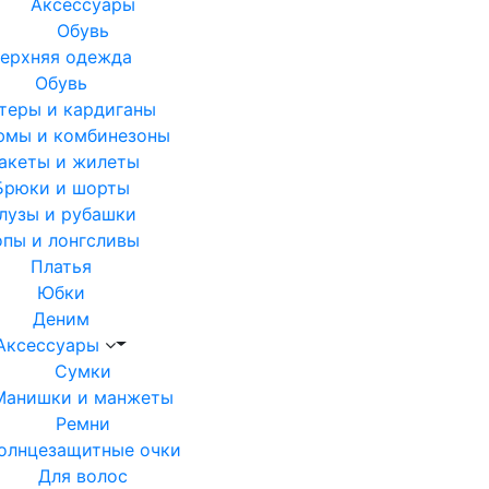
Аксессуары
Обувь
ерхняя одежда
Обувь
теры и кардиганы
юмы и комбинезоны
акеты и жилеты
Брюки и шорты
лузы и рубашки
опы и лонгсливы
Платья
Юбки
Деним
Аксессуары
Сумки
Манишки и манжеты
Ремни
олнцезащитные очки
Для волос