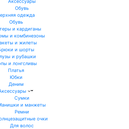
Аксессуары
Обувь
ерхняя одежда
Обувь
теры и кардиганы
юмы и комбинезоны
акеты и жилеты
Брюки и шорты
лузы и рубашки
опы и лонгсливы
Платья
Юбки
Деним
Аксессуары
Сумки
Манишки и манжеты
Ремни
олнцезащитные очки
Для волос