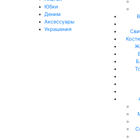
Юбки
Деним
В
Аксессуары
Украшения
Сви
Кост
Ж
Б
Т
С