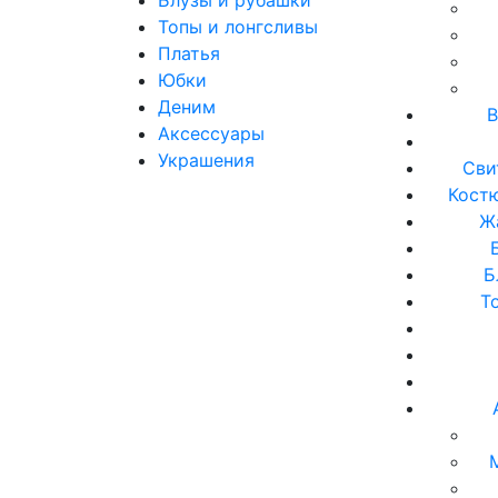
Топы и лонгсливы
Платья
Юбки
Деним
В
Аксессуары
Украшения
Сви
Кост
Ж
Б
Т