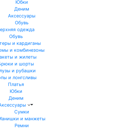
Юбки
Деним
Аксессуары
Обувь
ерхняя одежда
Обувь
теры и кардиганы
юмы и комбинезоны
акеты и жилеты
Брюки и шорты
лузы и рубашки
опы и лонгсливы
Платья
Юбки
Деним
Аксессуары
Сумки
Манишки и манжеты
Ремни