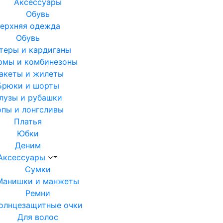
Аксессуары
Обувь
ерхняя одежда
Обувь
теры и кардиганы
юмы и комбинезоны
акеты и жилеты
Брюки и шорты
лузы и рубашки
опы и лонгсливы
Платья
Юбки
Деним
Аксессуары
Сумки
Манишки и манжеты
Ремни
олнцезащитные очки
Для волос