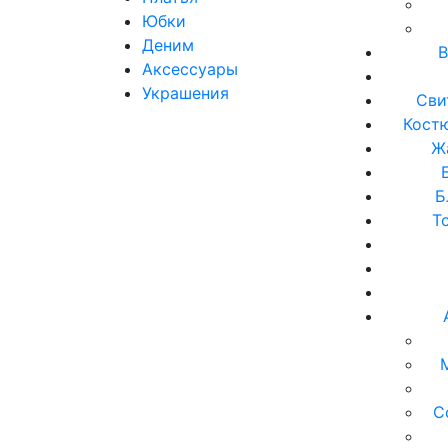
Юбки
Деним
В
Аксессуары
Украшения
Сви
Кост
Ж
Б
Т
С