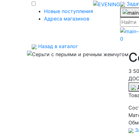
Зада
Новые поступления
Адреса магазинов
0
Назад в каталог
С
3 5
ДОС
Тов
Cос
Мат
Обм
За