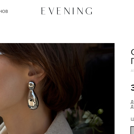
НОВ
А
Д
Д
Ц