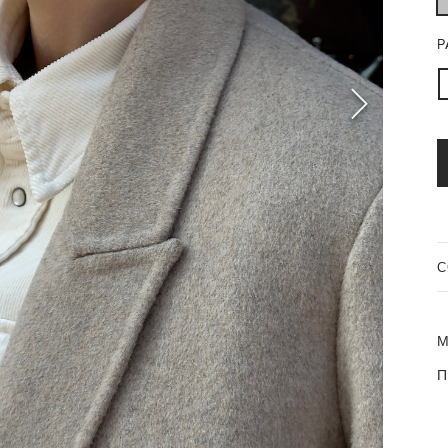
Р
C
М
П