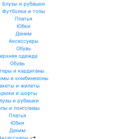
Блузы и рубашки
Футболки и топы
Платья
Юбки
Деним
Аксессуары
Обувь
ерхняя одежда
Обувь
теры и кардиганы
юмы и комбинезоны
акеты и жилеты
Брюки и шорты
лузы и рубашки
опы и лонгсливы
Платья
Юбки
Деним
Аксессуары