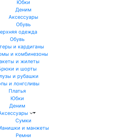
Юбки
Деним
Аксессуары
Обувь
ерхняя одежда
Обувь
теры и кардиганы
юмы и комбинезоны
акеты и жилеты
Брюки и шорты
лузы и рубашки
опы и лонгсливы
Платья
Юбки
Деним
Аксессуары
Сумки
Манишки и манжеты
Ремни