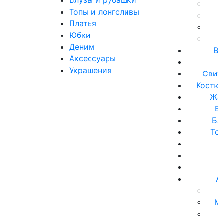
Топы и лонгсливы
Платья
Юбки
Деним
В
Аксессуары
Украшения
Сви
Кост
Ж
Б
Т