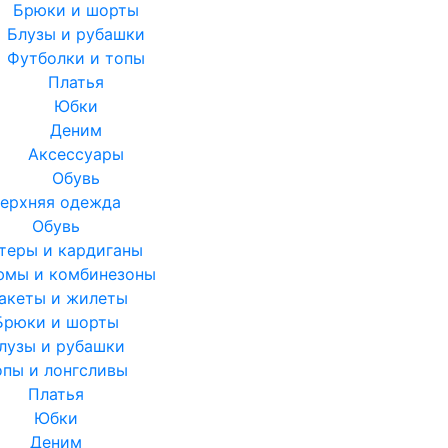
Брюки и шорты
Блузы и рубашки
Футболки и топы
Платья
Юбки
Деним
Аксессуары
Обувь
ерхняя одежда
Обувь
теры и кардиганы
юмы и комбинезоны
акеты и жилеты
Брюки и шорты
лузы и рубашки
опы и лонгсливы
Платья
Юбки
Деним