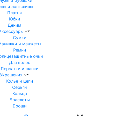
лузы и рубашки
опы и лонгсливы
Платья
Юбки
Деним
Аксессуары
Сумки
Манишки и манжеты
Ремни
олнцезащитные очки
Для волос
Перчатки и шапки
Украшения
Колье и цепи
Серьги
Кольца
Браслеты
Броши