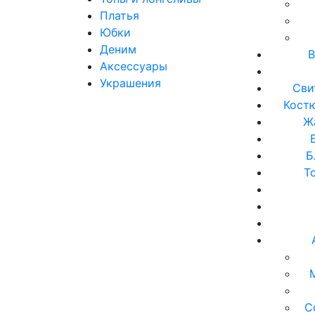
Платья
Юбки
Деним
В
Аксессуары
Украшения
Сви
Кост
Ж
Б
Т
С