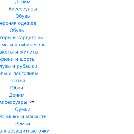
Деним
Аксессуары
Обувь
ерхняя одежда
Обувь
теры и кардиганы
юмы и комбинезоны
акеты и жилеты
Брюки и шорты
лузы и рубашки
опы и лонгсливы
Платья
Юбки
Деним
Аксессуары
Сумки
Манишки и манжеты
Ремни
олнцезащитные очки