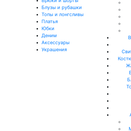
Брюки и шорты
Блузы и рубашки
Топы и лонгсливы
Платья
Юбки
Деним
В
Аксессуары
Украшения
Сви
Кост
Ж
Б
Т