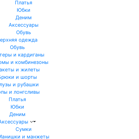
Платья
Юбки
Деним
Аксессуары
Обувь
ерхняя одежда
Обувь
теры и кардиганы
юмы и комбинезоны
акеты и жилеты
Брюки и шорты
лузы и рубашки
опы и лонгсливы
Платья
Юбки
Деним
Аксессуары
Сумки
Манишки и манжеты