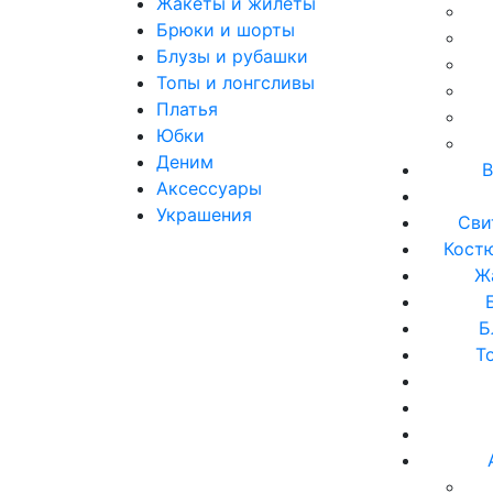
Жакеты и жилеты
Брюки и шорты
Блузы и рубашки
Топы и лонгсливы
Платья
Юбки
Деним
В
Аксессуары
Украшения
Сви
Кост
Ж
Б
Т