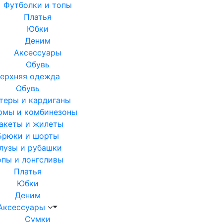
Футболки и топы
Платья
Юбки
Деним
Аксессуары
Обувь
ерхняя одежда
Обувь
теры и кардиганы
юмы и комбинезоны
акеты и жилеты
Брюки и шорты
лузы и рубашки
опы и лонгсливы
Платья
Юбки
Деним
Аксессуары
Сумки