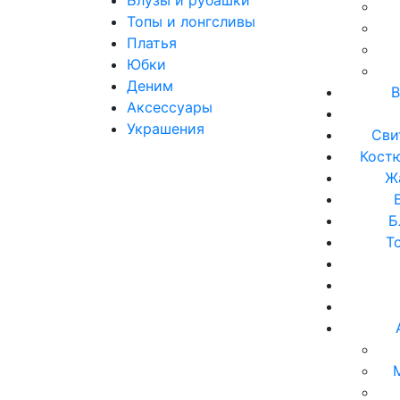
Топы и лонгсливы
Платья
Юбки
Деним
В
Аксессуары
Украшения
Сви
Кост
Ж
Б
Т