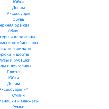
Юбки
Деним
Аксессуары
Обувь
ерхняя одежда
Обувь
теры и кардиганы
юмы и комбинезоны
акеты и жилеты
Брюки и шорты
лузы и рубашки
опы и лонгсливы
Платья
Юбки
Деним
Аксессуары
Сумки
Манишки и манжеты
Ремни