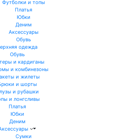
Футболки и топы
Платья
Юбки
Деним
Аксессуары
Обувь
ерхняя одежда
Обувь
теры и кардиганы
юмы и комбинезоны
акеты и жилеты
Брюки и шорты
лузы и рубашки
опы и лонгсливы
Платья
Юбки
Деним
Аксессуары
Сумки