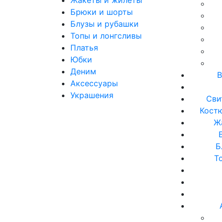
Брюки и шорты
Блузы и рубашки
Топы и лонгсливы
Платья
Юбки
Деним
В
Аксессуары
Украшения
Сви
Кост
Ж
Б
Т