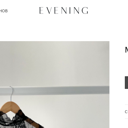
НОВ
C