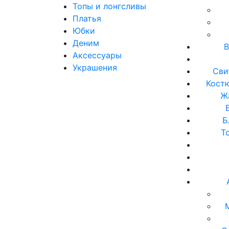
Топы и лонгсливы
Платья
Юбки
Деним
В
Аксессуары
Украшения
Сви
Кост
Ж
Б
Т