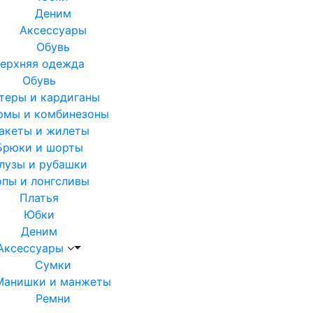
Деним
Аксессуары
Обувь
ерхняя одежда
Обувь
теры и кардиганы
юмы и комбинезоны
акеты и жилеты
Брюки и шорты
лузы и рубашки
опы и лонгсливы
Платья
Юбки
Деним
Аксессуары
Сумки
Манишки и манжеты
Ремни