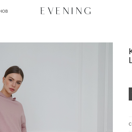
НОВ
C