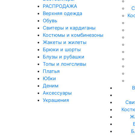
РАСПРОДАЖА
С
Верхняя одежда
Ко
Обувь
Свитеры и кардиганы
Костюмы и комбинезоны
Жакеты и жилеты
Брюки и шорты
Блузы и рубашки
Топы и лонгсливы
Платья
Юбки
Деним
В
Аксессуары
Украшения
Сви
Кост
Ж
Б