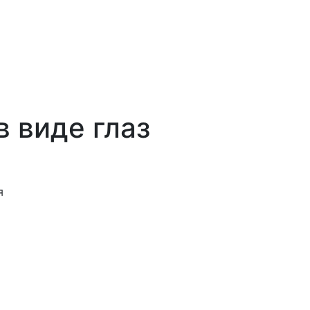
в виде глаз
я