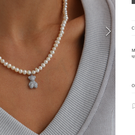
C
М
ц