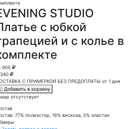
EVENING STUDIO
Платье с юбкой
трапецией и с колье в
комплекте
3 900
 340
ОСТАВКА С ПРИМЕРКОЙ БЕЗ ПРЕДОПЛАТЫ от 1 дня
Добавить в корзину
овар отсутствует
остав
остав:
77% полиэстер, 18% вискоза, 5% эластан
бмеры
Задать вопрос о товаре