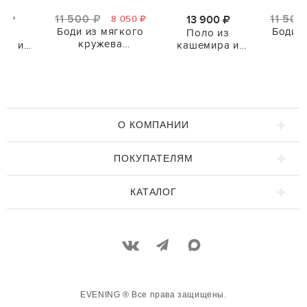
11 500
11 50
00
13 900
8 050
Боди из мягкого
Боди и
 из
Поло из
кружева
кр
ра и
кашемира и
ПРЕМИУМ
ПР
РЕМИУМ
шерсти ПРЕМИУМ
КАЧЕСТВА
КА
ТВА
КАЧЕСТВА
О КОМПАНИИ
ПОКУПАТЕЛЯМ
КАТАЛОГ
EVENING ® Все права защищены.