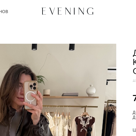
НОВ
А
Д
Д
Ц