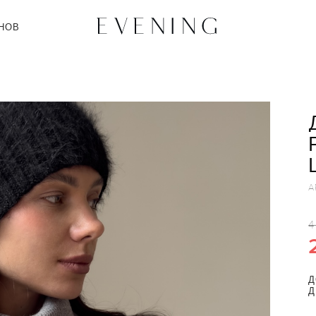
НОВ
А
4
Д
Д