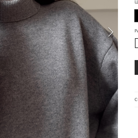
Ц
Р
C