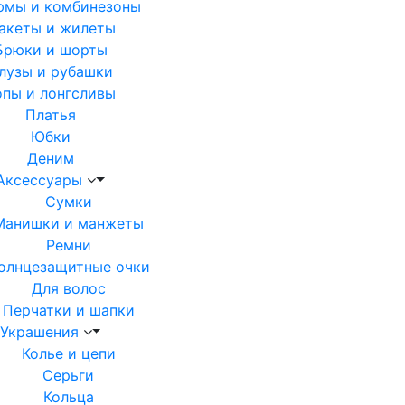
юмы и комбинезоны
акеты и жилеты
Брюки и шорты
лузы и рубашки
опы и лонгсливы
Платья
Юбки
Деним
Аксессуары
Сумки
Манишки и манжеты
Ремни
олнцезащитные очки
Для волос
Перчатки и шапки
Украшения
Колье и цепи
Серьги
Кольца