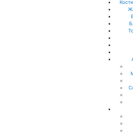
Кост
Ж
Б
Т
С