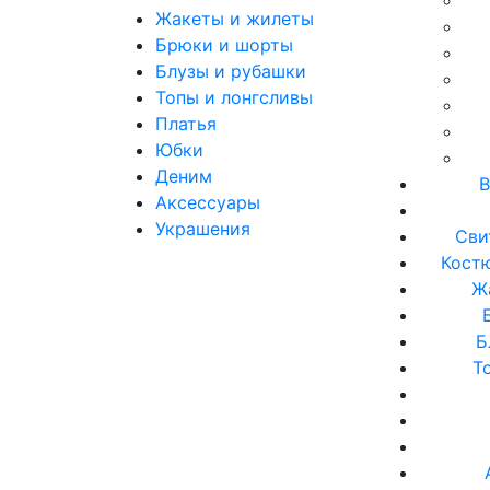
Жакеты и жилеты
Брюки и шорты
Блузы и рубашки
Топы и лонгсливы
Платья
Юбки
Деним
В
Аксессуары
Украшения
Сви
Кост
Ж
Б
Т