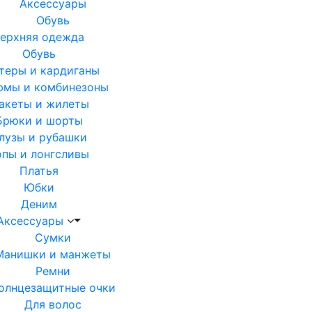
Аксессуары
Обувь
ерхняя одежда
Обувь
теры и кардиганы
юмы и комбинезоны
акеты и жилеты
Брюки и шорты
лузы и рубашки
опы и лонгсливы
Платья
Юбки
Деним
Аксессуары
Сумки
Манишки и манжеты
Ремни
олнцезащитные очки
Для волос