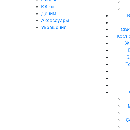
Юбки
Деним
В
Аксессуары
Украшения
Сви
Кост
Ж
Б
Т
С