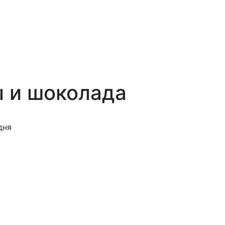
ы и шоколада
дня