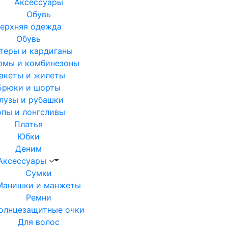
Аксессуары
Обувь
ерхняя одежда
Обувь
теры и кардиганы
юмы и комбинезоны
акеты и жилеты
Брюки и шорты
лузы и рубашки
опы и лонгсливы
Платья
Юбки
Деним
Аксессуары
Сумки
Манишки и манжеты
Ремни
олнцезащитные очки
Для волос