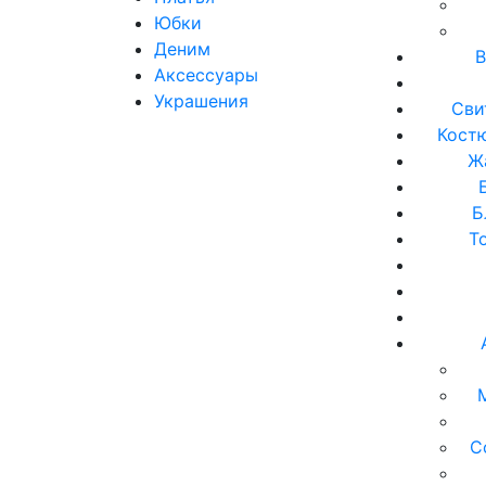
Юбки
Деним
В
Аксессуары
Украшения
Сви
Кост
Ж
Б
Т
С