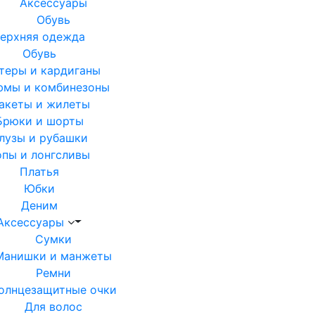
Аксессуары
Обувь
ерхняя одежда
Обувь
теры и кардиганы
юмы и комбинезоны
акеты и жилеты
Брюки и шорты
лузы и рубашки
опы и лонгсливы
Платья
Юбки
Деним
Аксессуары
Сумки
Манишки и манжеты
Ремни
олнцезащитные очки
Для волос