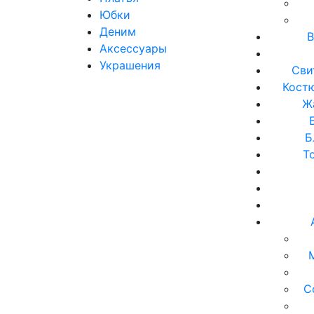
Юбки
Деним
В
Аксессуары
Украшения
Сви
Кост
Ж
Б
Т
С